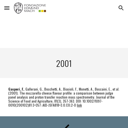
Skip to main content
Skip to navigation
2001
Gasperi, F.
, Gallerani, G., Boschetti, A., Biasioli, F., Monetti, A., Boscaini, E., et al. 
(2001). The mozzarella cheese flavour profile: a comparison between judge 
panel analysis and proton transfer reaction mass spectrometry. Journal of the 
Science of Food and Agriculture, 81(3), 357-363. DOI: 10.1002/1097-
0010(200102)81:3<357::AID-JSFA818>3.0.CO;2-O 
link